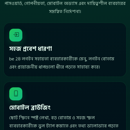
পাসওয়ার্ড, গোপনীয়তা, মোবাইল অভ্যাস এবং দায়িত্বশীল ব্যবহারের
সমন্বিত নির্দেশনা।
সহজ প্রবেশ ধারণা
be 28 লগইন সহায়তা ব্যবহারকারীকে মেনু, লগইন বোতাম
এবং প্রয়োজনীয় ধাপগুলো ধীরে পড়তে সাহায্য করে।
মোবাইল ব্রাউজিং
ছোট স্ক্রিনে স্পষ্ট লেখা, বড় বোতাম ও সহজ স্ক্রল
ব্যবহারকারীকে ভুল ট্যাপ কমাতে এবং তথ্য ভালোভাবে পড়তে