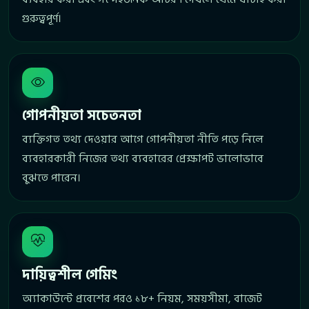
গুরুত্বপূর্ণ।
গোপনীয়তা সচেতনতা
ব্যক্তিগত তথ্য দেওয়ার আগে গোপনীয়তা নীতি পড়ে নিলে
ব্যবহারকারী নিজের তথ্য ব্যবহারের প্রেক্ষাপট ভালোভাবে
বুঝতে পারেন।
দায়িত্বশীল গেমিং
অ্যাকাউন্টে প্রবেশের পরও ১৮+ নিয়ম, সময়সীমা, বাজেট