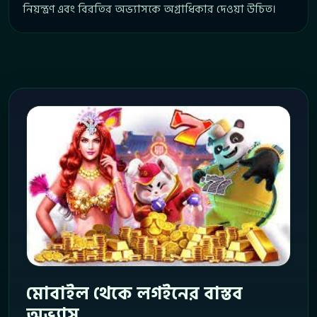
নিয়ন্ত্রণ এবং বিরতির অভ্যাসকে অগ্রাধিকার দেওয়া উচিত।
মোবাইল থেকে লগইনের বাস্তব
অভ্যাস