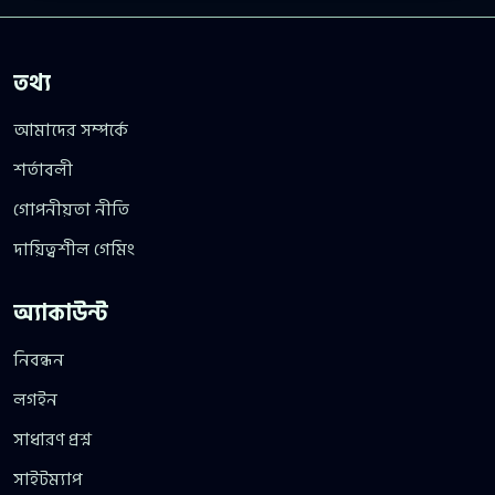
তথ্য
আমাদের সম্পর্কে
শর্তাবলী
গোপনীয়তা নীতি
দায়িত্বশীল গেমিং
অ্যাকাউন্ট
নিবন্ধন
লগইন
সাধারণ প্রশ্ন
সাইটম্যাপ