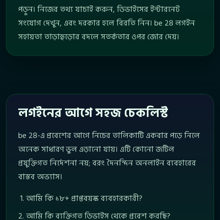
পড়ুন। নিজের তথ্য যাচাই করুন, ডিভাইসের ইন্টারনেট
সংযোগ দেখুন, এবং দরকার হলে বিরতি নিন। be 28 লগইন
সহায়তা তাড়াহুড়োর বদলে সতর্কতার ওপর জোর দেয়।
লগইনের আগে সহজ চেকলিস্ট
be 28-এ প্রবেশের আগে নিচের তালিকাটি একবার পড়ে নিলে
অনেক সাধারণ ভুল এড়ানো যায়। এটি কোনো জটিল
প্রযুক্তিগত নির্দেশনা নয়; বরং দৈনন্দিন অনলাইন ব্যবহারের
বাস্তব অভ্যাস।
আমি কি ১৮+ প্রাপ্তবয়স্ক ব্যবহারকারী?
আমি কি ব্যক্তিগত ডিভাইস থেকে প্রবেশ করছি?