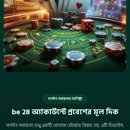
লগইন সহায়তার বৈশিষ্ট্য
be 28 অ্যাকাউন্টে প্রবেশের মূল দিক
লগইন সহায়তা শুধু একটি বোতাম খোঁজার বিষয় নয়; এটি ডিভাইস,