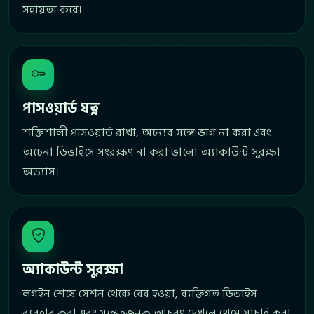
সহায়তা করে।
পাসওয়ার্ড যত্ন
শক্তিশালী পাসওয়ার্ড রাখা, অন্যের সঙ্গে ভাগ না করা এবং
অচেনা ডিভাইসে সংরক্ষণ না করা ভালো অ্যাকাউন্ট সুরক্ষা
অভ্যাস।
অ্যাকাউন্ট সুরক্ষা
লগইন শেষে সেশন থেকে বের হওয়া, ব্যক্তিগত ডিভাইস
ব্যবহার করা এবং সন্দেহজনক আচরণ দেখলে থেমে যাচাই করা