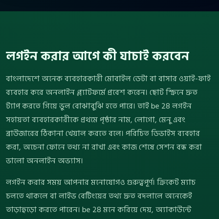
লগইন করার আগে কী যাচাই করবেন
বাংলাদেশে অনেক ব্যবহারকারী মোবাইল ডেটা বা বাসার ওয়াই-ফাই
ব্যবহার করে অনলাইন প্ল্যাটফর্মে প্রবেশ করেন। ছোট স্ক্রিনে দ্রুত
ট্যাপ করতে গিয়ে ভুল বোঝাবুঝি হতে পারে। তাই be 28 লগইন
সহায়তা ব্যবহারকারীকে প্রথমে পৃষ্ঠার নাম, লোগো, মেনু এবং
ব্রাউজারের ঠিকানা খেয়াল করতে বলে। পরিচিত ডিভাইস ব্যবহার
করা, অচেনা ফোনে তথ্য না রাখা এবং কাজ শেষে সেশন বন্ধ করা
ভালো অনলাইন অভ্যাস।
লগইন করার সময় আপনার মনোযোগও গুরুত্বপূর্ণ। ক্রিকেট ম্যাচ
চলতে থাকলে বা লাইভ বেটিংয়ের তথ্য দ্রুত বদলালে অনেকেই
তাড়াহুড়ো করতে পারেন। be 28 মনে করিয়ে দেয়, অ্যাকাউন্টে