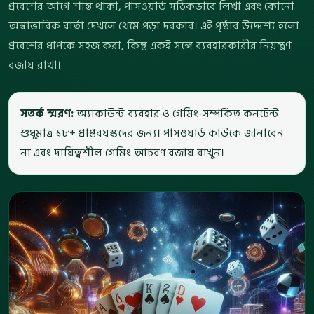
প্রবেশের আগে শান্ত থাকা, পাসওয়ার্ড সঠিকভাবে লিখা এবং কোনো
অস্বাভাবিক বার্তা দেখলে থেমে পড়া দরকার। এই পৃষ্ঠার উদ্দেশ্য হলো
প্রবেশের ধাপকে সহজ করা, কিন্তু একই সঙ্গে ব্যবহারকারীর নিয়ন্ত্রণ
বজায় রাখা।
সতর্ক স্মরণ:
অ্যাকাউন্ট ব্যবহার ও গেমিং-সম্পর্কিত কনটেন্ট
শুধুমাত্র ১৮+ প্রাপ্তবয়স্কদের জন্য। পাসওয়ার্ড কাউকে জানাবেন
না এবং দায়িত্বশীল গেমিং আচরণ বজায় রাখুন।