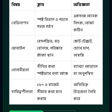
বিষয়
ক্লাব
অভিজ্ঞতা
একসঙ্গে অনেক
স্পষ্ট বিভাগ ও পড়তে
নেভিগেশন
লিংক, বোঝা
সহজ গঠন
কঠিন
রেসপন্সিভ, বড়
ছোট টেক্সট,
মোবাইল
বোতাম, পরিষ্কার
চোখে চাপ,
ফাঁকা স্থান
অস্বস্তি
নীতির কথা
ব্যাখ্যা আড়ালে
গোপনীয়তা
স্পষ্টভাবে বলা আছে
বা অনুপস্থিত
১৮+ ও বাজেট
অতিরিক্ত
দায়িত্বশীলতা
সীমার কথা মনে
উত্তেজনা তৈরি
করায়
করে