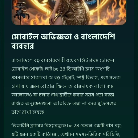
মোবাইল অভিজ্ঞতা ও বাংলাদেশি
ব্যবহার
বাংলাদেশে বহু ব্যবহারকারী ওয়েবসাইটে প্রথম ঢোকেন
মোবাইল থেকেই। তাই be 28 ভিআইপি ক্লাব অংশটি
এমনভাবে সাজানো যে বড় টেক্সট, স্পষ্ট বিভাগ, এবং সহজে
চাপা যায় এমন বোতাম স্ক্রিনে আরামদায়ক লাগে। কম
আলোতেও বা চলার পথে ব্রাউজ করার সময় পড়া সহজ
রাখতে অনুচ্ছেদগুলো অতিরিক্ত লম্বা না করে যুক্তিসঙ্গত
ভাগে রাখা হয়েছে।
ভিআইপি ক্লাবের বিষয়বস্তুতে be 28 কেবল একটি নাম নয়;
এটি এমন একটি কাঠামো, যেখানে সদস্য-ভিত্তিক পরিচিতি,