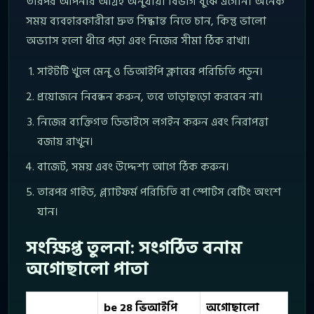
তারপর আপনার আগ্রহ অনুযায়ী বিভাগ বুঝে এগোন। অনেক
সময় ব্যবহারকারীরা দ্রুত সিদ্ধান্ত নিতে চান, কিন্তু ভালো
অভ্যাস হলো ধীরে পড়া এবং নিজের সীমা ঠিক রাখা।
সাইটটি খুলে মেনু ও ভিআইপি ক্লাবের পরিচিতি পড়ুন।
প্রয়োজনে নিবন্ধন করুন, তবে তাড়াহুড়ো করবেন না।
নিজের ব্যক্তিগত ডিভাইসে লগইন করুন এবং নিরাপত্তা
বজায় রাখুন।
বাজেট, সময় এবং উদ্দেশ্য আগে ঠিক করুন।
তারপর গাইড, প্ল্যাটফর্ম পরিচিতি বা স্পোর্টস বেটিং অংশে
যান।
সংক্ষিপ্ত তুলনা: সংগঠিত বনাম
অগোছালো পাতা
be 28 ভিআইপি
অগোছালো