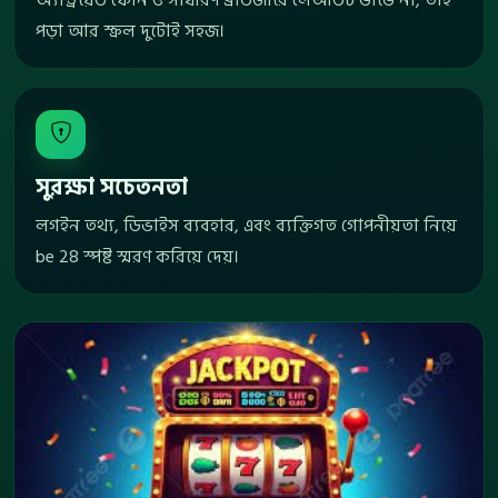
অ্যান্ড্রয়েড ফোন ও সাধারণ ব্রাউজারে লেআউট ভাঙে না, তাই
পড়া আর স্ক্রল দুটোই সহজ।
সুরক্ষা সচেতনতা
লগইন তথ্য, ডিভাইস ব্যবহার, এবং ব্যক্তিগত গোপনীয়তা নিয়ে
be 28 স্পষ্ট স্মরণ করিয়ে দেয়।